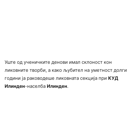
Уште од ученичките денови имал склоност кон
ликовните творби, а како љубител на уметност долги
години ја раководеше ликовната секција при
КУД
Илинден
-населба
Илинден
.