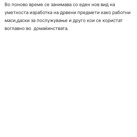
Во поново време се занимава со еден нов вид на
уметноста изработка на дрвени предмети како работни
маси,даски за послужување и друго кои се користат
воглавно во домаќинствата.