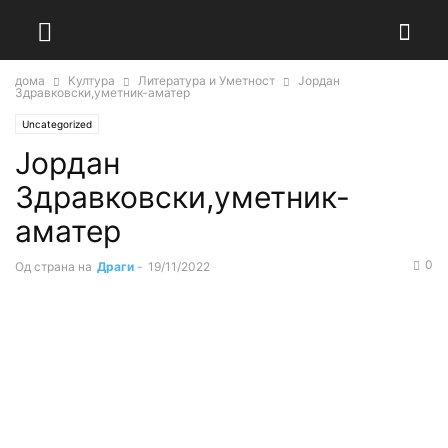
дома
Култура
Литература и Уметност
Јордан
Здравковски,уметник-аматер
Uncategorized
Јордан
Здравковски,уметник-
аматер
0
Од страна на
Драги
-
19/11/2022