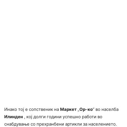
Инако тој е сопственик на
Маркет
„
Ор
–
к
o
“ во населба
Илинден
, кој долги години успешно работи во
снабдување со прехранбени артикли за населението.