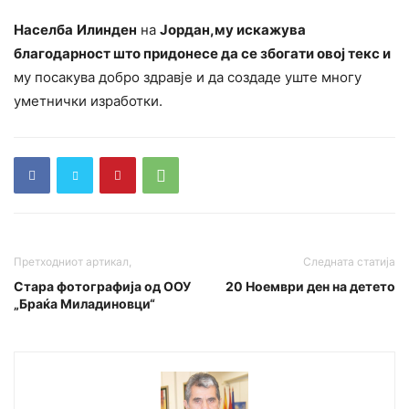
Населба
Илинден
на
Јордан,му искажува
благодарност што придонесе да се збогати овој текс и
му посакува добро здравје и да создаде уште многу
уметнички изработки.
Претходниот артикал,
Следната статија
Стара фотографија од ООУ
20 Ноември ден на детето
„Браќа Миладиновци“