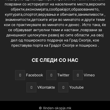
поврзани со историјатот на населените места,верските
објекти,економијата,сообраќајот,образованието,
културата,спортот,верувања и обичаите,занимливости ,
знаменитости,детските игри во минатото и други теми
кои се практикувале во минатото и денес . Исто така, ќе
се објавуваат актуелни теми и настани ,поврзани за
денешниот целокупен развој во сите области ,на овој
дел од поширокото подрачје на Град Скопје, кое
преставува порта на Градот Скопје и пошироко .
СЕ СЛЕДИ СО НАС
Facebook
Twitter
Vimeo
VKontakte
Youtube
© Ilinden-skopje.mk