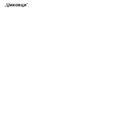
„
Џиковци
“.