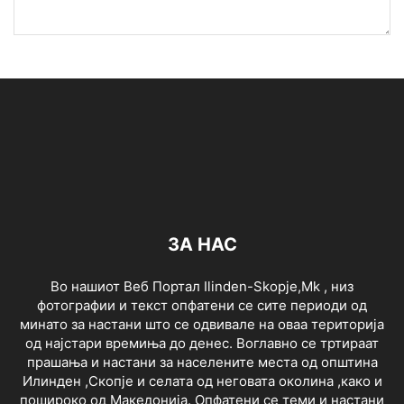
ЗА НАС
Во нашиот Веб Портал Ilinden-Skopje,Mk , низ
фотографии и текст опфатени се сите периоди од
минато за настани што се одвивале на оваа територија
од најстари времиња до денес. Воглавно се тртираат
прашања и настани за населените места од општина
Илинден ,Скопје и селата од неговата околина ,како и
пошироко од Македонија. Опфатени се теми и настани