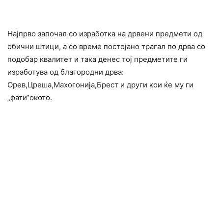
Најпрво започал со изработка на дрвени предмети од
обични штици, а со време постојано трагал по дрва со
подобар квалитет и така денес тој предметите ги
изработува од благородни дрва:
Орев,Цреша,Махогонија,Брест и други кои ќе му ги
„фати“окото.