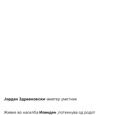
Јордан
Здравковски
-аматер уметник
Живее во населба
Илинден
,потекнува од родот