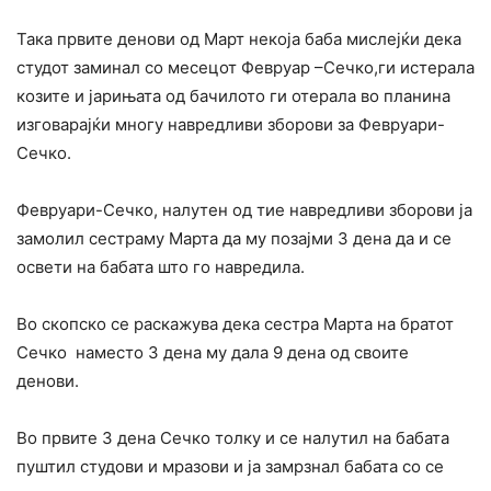
Така првите денови од Март некоја баба мислејќи дека
студот заминал со месецот Февруар –Сечко,ги истерала
козите и јарињата од бачилото ги отерала во планина
изговарајќи многу навредливи зборови за Февруари-
Сечко.
Февруари-Сечко, налутен од тие навредливи зборови ја
замолил сестраму Марта да му позајми 3 дена да и се
освети на бабата што го навредила.
Во скопско се раскажува дека сестра Марта на братот
Сечко наместо 3 дена му дала 9 дена од своите
денови.
Во првите 3 дена Сечко толку и се налутил на бабата
пуштил студови и мразови и ја замрзнал бабата со се