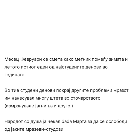
Месец Февруари се смета како меѓник помеѓу зимата и
летото истиот еден од најстудените денови во
годината.
Во тие студени денови покрај другите проблеми мразот
им нанесувал многу штета во сточарството
(измрзнувале јагниња и друго.)
Народот со душа ја чекал баба Марта за да се ослободи
од јаките мразеви-студови.