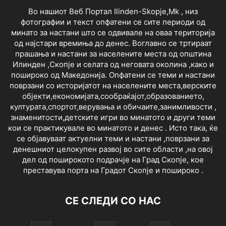
Во нашиот Веб Портал Ilinden-Skopje,Mk , низ
фотографии и текст опфатени се сите периоди од
минато за настани што се одвивале на оваа територија
од најстари времиња до денес. Воглавно се тртираат
прашања и настани за населените места од општина
Илинден ,Скопје и селата од неговата околина ,како и
пошироко од Македонија. Опфатени се теми и настани
поврзани со историјатот на населените места,верските
објекти,економијата,сообраќајот,образованието,
културата,спортот,верувања и обичаите,занимливости ,
знаменитости,детските игри во минатото и други теми
кои се практикувале во минатото и денес . Исто така, ќе
се објавуваат актуелни теми и настани ,поврзани за
денешниот целокупен развој во сите области ,на овој
дел од поширокото подрачје на Град Скопје, кое
преставува порта на Градот Скопје и пошироко .
СЕ СЛЕДИ СО НАС