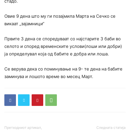
стадо.
Овие 9 дена што му ги позајмила Марта на Сечко се
викаат „зајамници“
Првите 3 дена се споредуваат со најстарите 3 баби во
селото и според временските услови(лоши или добри)
ја определувал која од бабите е добра или лоша.
Се верува дека со поминување на 9- те дена на бабите
заминува и лошото време во месец Март.
Претходниот артикал,
Следната статија