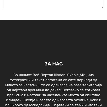
ЗА НАС
Во нашиот Веб Портал Ilinden-Skopje,Mk , низ
фотографии и текст опфатени се сите периоди од
минато за настани што се одвивале на оваа територија
од најстари времиња до денес. Воглавно се тртираат
прашања и настани за населените места од општина
Илинден ,Скопје и селата од неговата околина ,како и
пошироко од Македонија. Опфатени се теми и настани