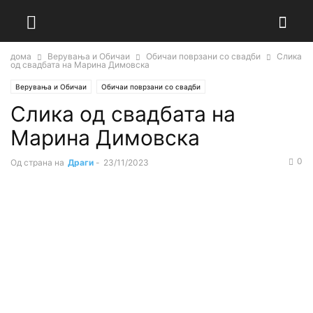
дома
Верувања и Обичаи
Обичаи поврзани со свадби
Слика
од свадбата на Марина Димовска
Верувања и Обичаи
Обичаи поврзани со свадби
Слика од свадбата на
Марина Димовска
0
Од страна на
Драги
-
23/11/2023