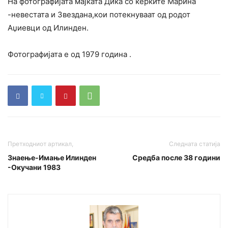
На фотографијата мајката Дика со ќерките Марина
-невестата и Звездана,кои потекнуваат од родот
Аџиевци од Илинден.
Фотографијата е од 1979 година .
Претходниот артикал,
Следната статија
Знаење-Имање Илинден
Средба после 38 години
-Окучани 1983