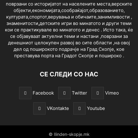
поврзани со историјатот на населените места,верските
објекти,економијата,сообраќајот,образованието,
културата,спортот,верувања и обичаите,занимливости ,
знаменитости,детските игри во минатото и други теми
кои се практикувале во минатото и денес . Исто така, ќе
се објавуваат актуелни теми и настани ,поврзани за
денешниот целокупен развој во сите области ,на овој
дел од поширокото подрачје на Град Скопје, кое
преставува порта на Градот Скопје и пошироко .
СЕ СЛЕДИ СО НАС
Facebook
Twitter
Vimeo
VKontakte
Youtube
© Ilinden-skopje.mk