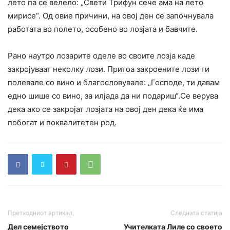
лето па се велело: „Свети Трифун сече ама на лето
мирисе“. Од овие причини, на овој ден се започнувала
работата во полето, особено во лозјата и бавчите.
Рано наутро лозарите оделе во своите лозја каде
закројуваат неколку лози. Притоа закроените лози ги
полевале со вино и благословувале: „Господе, ти давам
едно шише со вино, за илјада да ни подариш“.Се верува
дека ако се закројат лозјата на овој ден дека ќе има
побогат и поквалитетен род.
Претходниот артикал,
Следната статија
Дел семејството
Учителката Лиле со своето