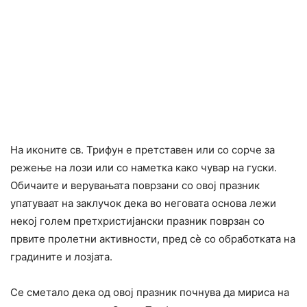
На иконите св. Трифун е претставен или со сорче за
режење на лози или со наметка како чувар на гуски.
Обичаите и верувањата поврзани со овој празник
упатуваат на заклучок дека во неговата основа лежи
некој голем претхристијански празник поврзан со
првите пролетни активности, пред сè со обработката на
градините и лозјата.
Се сметало дека од овој празник почнува да мириса на