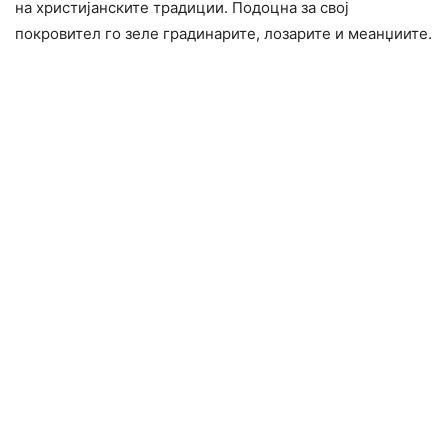
на христијанските традиции. Подоцна за свој
покровител го зеле градинарите, лозарите и меанџиите.