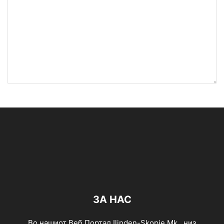
ЗА НАС
Во нашиот Веб Портал Ilinden-Skopje,Mk , низ