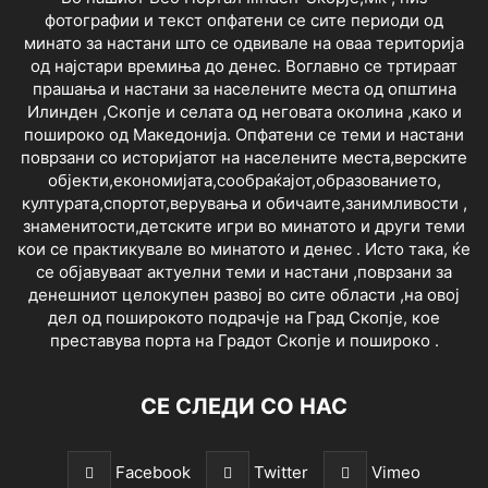
фотографии и текст опфатени се сите периоди од
минато за настани што се одвивале на оваа територија
од најстари времиња до денес. Воглавно се тртираат
прашања и настани за населените места од општина
Илинден ,Скопје и селата од неговата околина ,како и
пошироко од Македонија. Опфатени се теми и настани
поврзани со историјатот на населените места,верските
објекти,економијата,сообраќајот,образованието,
културата,спортот,верувања и обичаите,занимливости ,
знаменитости,детските игри во минатото и други теми
кои се практикувале во минатото и денес . Исто така, ќе
се објавуваат актуелни теми и настани ,поврзани за
денешниот целокупен развој во сите области ,на овој
дел од поширокото подрачје на Град Скопје, кое
преставува порта на Градот Скопје и пошироко .
СЕ СЛЕДИ СО НАС
Facebook
Twitter
Vimeo