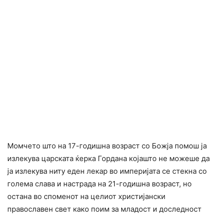
Момчето што на 17-годишна возраст со Божја помош ја
излекува царската ќерка Гордана којашто не можеше да
ја излекува ниту еден лекар во империјата се стекна со
голема слава и настрада на 21-годишна возраст, но
остана во споменот на целиот христијански
православен свет како поим за младост и доследност