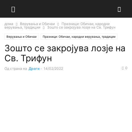
дома
Верувања и Обичаи
Празници: Обичаи, народни
верувања, традиции
Зошто се закројува лозје на Св. Трифун
Верувања и Обичаи
Празници: Обичаи, народни верувања, традиции
Зошто се закројува лозје на
Св. Трифун
0
Од страна на
Драги
-
14/02/2022