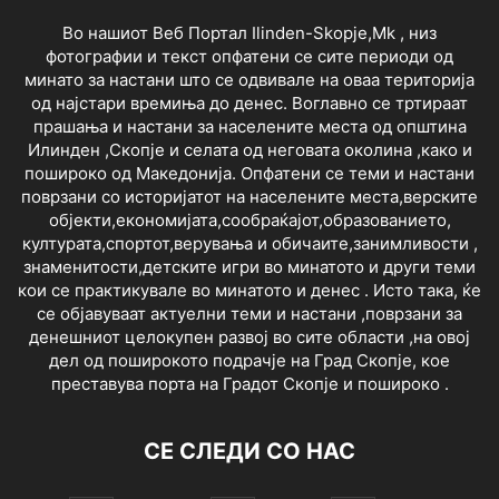
Во нашиот Веб Портал Ilinden-Skopje,Mk , низ
фотографии и текст опфатени се сите периоди од
минато за настани што се одвивале на оваа територија
од најстари времиња до денес. Воглавно се тртираат
прашања и настани за населените места од општина
Илинден ,Скопје и селата од неговата околина ,како и
пошироко од Македонија. Опфатени се теми и настани
поврзани со историјатот на населените места,верските
објекти,економијата,сообраќајот,образованието,
културата,спортот,верувања и обичаите,занимливости ,
знаменитости,детските игри во минатото и други теми
кои се практикувале во минатото и денес . Исто така, ќе
се објавуваат актуелни теми и настани ,поврзани за
денешниот целокупен развој во сите области ,на овој
дел од поширокото подрачје на Град Скопје, кое
преставува порта на Градот Скопје и пошироко .
СЕ СЛЕДИ СО НАС