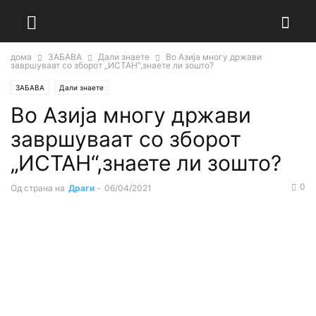
дома
ЗАБАВА
Дали знаете
Во Азија многу држави
завршуваат со зборот „ИСТАН“,знаете ли зошто?
ЗАБАВА
Дали знаете
Во Азија многу држави
завршуваат со зборот
„ИСТАН“,знаете ли зошто?
0
Од страна на
Драги
-
06/04/2021