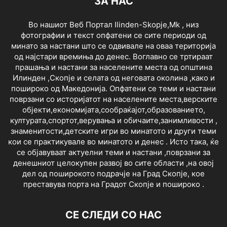
ЗА НАС
Во нашиот Веб Портал Ilinden-Skopje,Mk , низ
фотографии и текст опфатени се сите периоди од
минато за настани што се одвивале на оваа територија
од најстари времиња до денес. Воглавно се тртираат
прашања и настани за населените места од општина
Илинден ,Скопје и селата од неговата околина ,како и
пошироко од Македонија. Опфатени се теми и настани
поврзани со историјатот на населените места,верските
објекти,економијата,сообраќајот,образованието,
културата,спортот,верувања и обичаите,занимливости ,
знаменитости,детските игри во минатото и други теми
кои се практикувале во минатото и денес . Исто така, ќе
се објавуваат актуелни теми и настани ,поврзани за
денешниот целокупен развој во сите области ,на овој
дел од поширокото подрачје на Град Скопје, кое
преставува порта на Градот Скопје и пошироко .
СЕ СЛЕДИ СО НАС