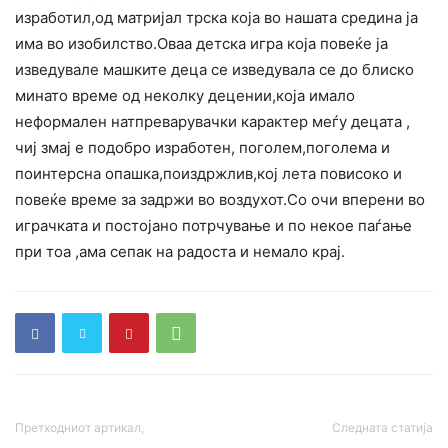
изработил,од матријал трска која во нашата средина ја
има во изобилство.Оваа детска игра која повеќе ја
изведувале машките деца се изведувала се до блиско
минато време од неколку
децении,која имало
неформален натпреварувачки карактер меѓу децата ,
чиј змај е подобро изработен, поголем,поголема и
поинтерсна опашка,поиздржлив,кој лета повисоко и
повеќе време за задржи во воздухот.Со очи вперени во
играчката и постојано потрчување и по некое паѓање
при тоа ,ама сепак на радоста и немало крај.
Претходниот артикал,
Следната статија