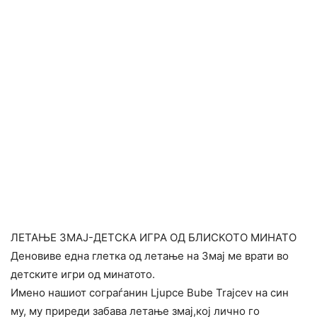
ЛЕТАЊЕ ЗМАЈ-ДЕТСКА ИГРА ОД БЛИСКОТО МИНАТО
Деновиве една глетка од летање на Змај ме врати во
детските игри од минатото.
Имено нашиот сограѓанин Ljupce Bube Trajcev на син
му, му приреди забава летање змај,кој лично го