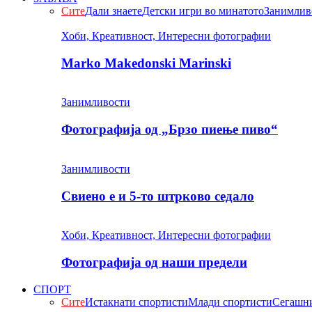
Сите
Дали знаете
Детски игри во минатото
Занимлив
Хоби, Креативност, Интересни фотографии
Marko Makedonski Marinski
Занимливости
Фотографија од „Брзо пиење пиво“
Занимливости
Свиено е и 5-то штрково седало
Хоби, Креативност, Интересни фотографии
Фотографија од наши предели
СПОРТ
Сите
Истакнати спортисти
Млади спортисти
Сегашни