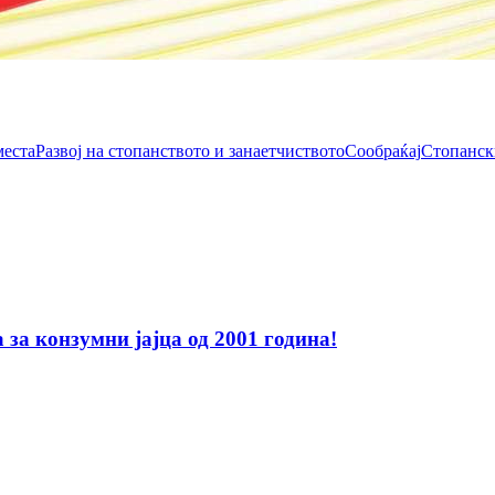
места
Развој на стопанството и занаетчиството
Сообраќај
Стопанск
за конзумни јајца од 2001 година!