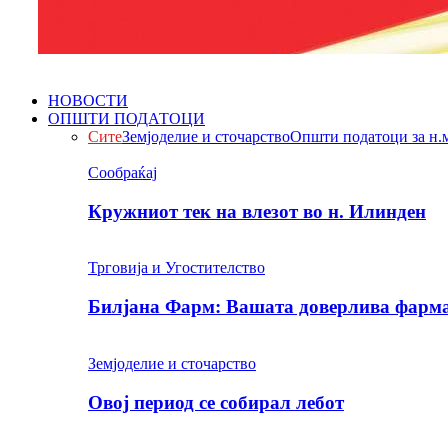
НОВОСТИ
ОПШТИ ПОДАТОЦИ
Сите
Земјоделие и сточарство
Општи податоци за н.
Сообраќај
Кружниот тек на влезот во н. Илинден
Трговија и Угостителство
Билјана Фарм: Вашата доверлива фарма 
Земјоделие и сточарство
Овој период се собирал лебот