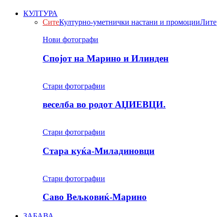
КУЛТУРА
Сите
Културно-уметнички настани и промоции
Лите
Нови фотографи
Спојот на Марино и Илинден
Стари фотографии
веселба во родот АЏИЕВЦИ.
Стари фотографии
Стара куќа-Миладиновци
Стари фотографии
Саво Вељковиќ-Марино
ЗАБАВА