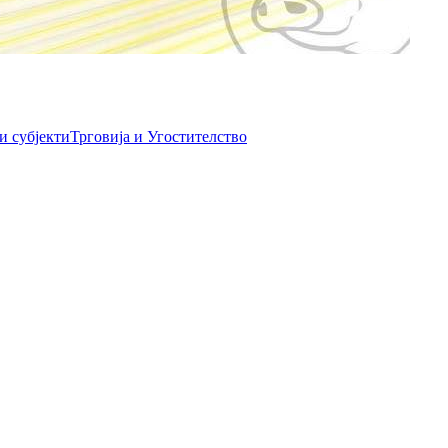
и субјекти
Трговија и Угостителство