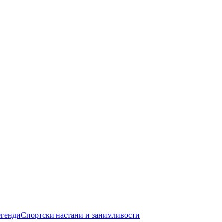
егенди
Спортски настани и занимливости