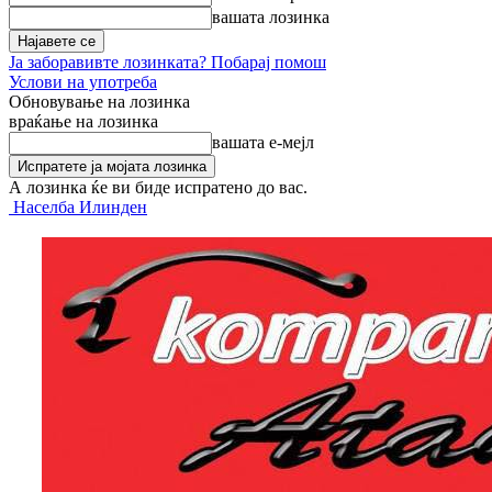
вашата лозинка
Ја заборавивте лозинката? Побарај помош
Услови на употреба
Обновување на лозинка
враќање на лозинка
вашата е-мејл
А лозинка ќе ви биде испратено до вас.
Населба Илинден