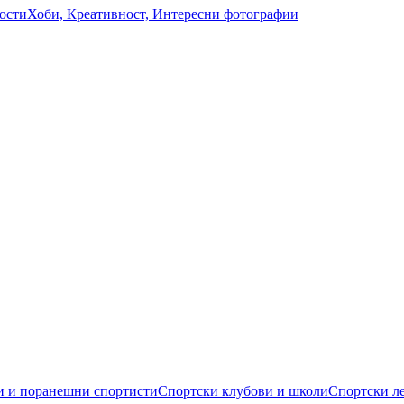
ости
Хоби, Креативност, Интересни фотографии
 и поранешни спортисти
Спортски клубови и школи
Спортски л