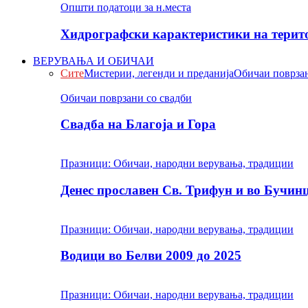
Општи податоци за н.места
Хидрографски карактеристики на терито
ВЕРУВАЊА И ОБИЧАИ
Сите
Мистерии, легенди и преданија
Обичаи поврзан
Обичаи поврзани со свадби
Свадба на Благоја и Гора
Празници: Обичаи, народни верувања, традиции
Денес прославен Св. Трифун и во Бучин
Празници: Обичаи, народни верувања, традиции
Водици во Белви 2009 до 2025
Празници: Обичаи, народни верувања, традиции