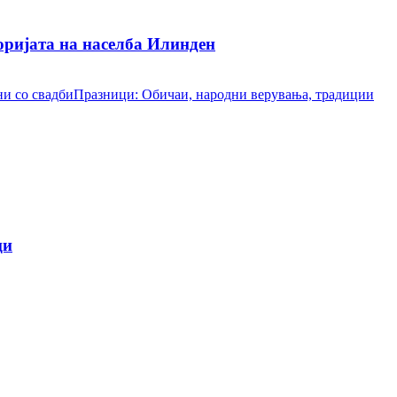
ријата на населба Илинден
и со свадби
Празници: Обичаи, народни верувања, традиции
ци