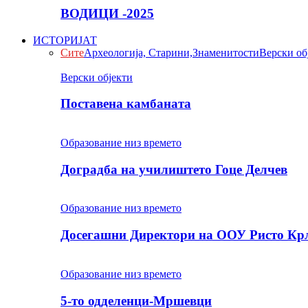
ВОДИЦИ -2025
ИСТОРИЈАТ
Сите
Археологија, Старини,Знаменитости
Верски об
Верски објекти
Поставена камбаната
Образование низ времето
Доградба на училиштето Гоце Делчев
Образование низ времето
Досегашни Директори на ООУ Ристо Кр
Образование низ времето
5-то одделенци-Мршевци