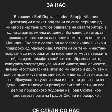
ЗА НАС
Во нашиот Веб Портал Ilinden-Skopje,Mk , низ
фотографии и текст опфатени се сите периоди од
минато за настани што се одвивале на оваа територија
од најстари времиња до денес. Воглавно се тртираат
прашања и настани за населените места од општина
Илинден ,Скопје и селата од неговата околина ,како и
пошироко од Македонија. Опфатени се теми и настани
поврзани со историјатот на населените места,верските
објекти,економијата,сообраќајот,образованието,
културата,спортот,верувања и обичаите,занимливости ,
знаменитости,детските игри во минатото и други теми
кои се практикувале во минатото и денес . Исто така, ќе
се објавуваат актуелни теми и настани ,поврзани за
денешниот целокупен развој во сите области ,на овој
дел од поширокото подрачје на Град Скопје, кое
преставува порта на Градот Скопје и пошироко .
СЕ СЛЕДИ СО НАС