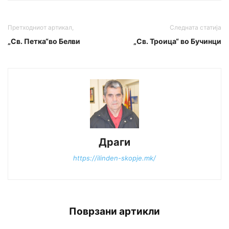
Претходниот артикал,
Следната статија
„Св. Петка“во Белви
„Св. Троица“ во Бучинци
Драги
https://ilinden-skopje.mk/
Поврзани артикли