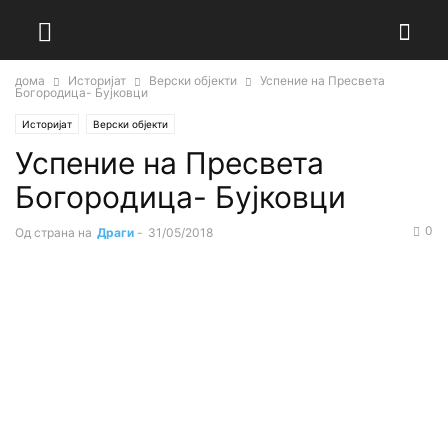
дома
Историјат
Верски објекти
Успение на Пресвета
Богородица- Бујковци
Историјат
Верски објекти
Успение на Пресвета
Богородица- Бујковци
0
Од страна на
Драги
-
31/05/2018