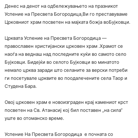
Денес на денот на одбележувањето на празникот
Успение на Пресвета Богородица,Ви го преставуваме
Црковниот храм посветен на мајката божја воБујковци.
Црквата Успение на Пресвета Богородица —
православен христијански црковен храм .Храмот се
наоѓа на веднаш над последните куќи во самото село
Бујковци. Бидејќи во селото Бујковци во минатото
немало црква заради што селаните за верски потреби
ги посетувале црквите во поодалечените села Таор и
Студена Бара.
Овој црковен храм е новоизграден крај камениот крст
посветен на Св. Атанасиј кој бил поставен „на сила“
уште во отоманско време.
Успение На Пресвета Богородица е почната со