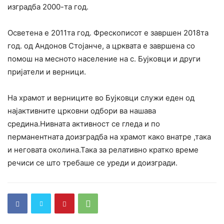
изградба 2000-та год.
Осветена е 2011та год. Фрескописот е завршен 2018та
год. од Андонов Стојанче, а црквата е завршена со
помош на месното население на с. Бујковци и други
пријатели и верници.
На храмот и верниците во Бујковци служи еден од
најактивните црковни одбори ва нашава
средина.Нивната активност се гледа и по
перманентната доизградба на храмот како внатре ,така
и неговата околина.Така за релативно кратко време
речиси се што требаше се уреди и доизгради.