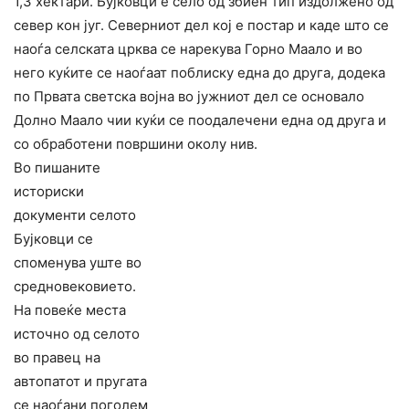
1,3 хектари. Бујковци е село од збиен тип издолжено од
север кон југ. Северниот дел кој е постар и каде што се
наоѓа селската црква се нарекува Горно Маало и во
него куќите се наоѓаат поблиску една до друга, додека
по Првата светска војна во јужниот дел се основало
Долно Маало чии куќи се поодалечени една од друга и
со обработени површини околу нив.
Во пишаните
историски
документи селото
Бујковци се
споменува уште во
средновековието.
На повеќе места
источно од селото
во правец на
автопатот и пругата
се наоѓани поголем