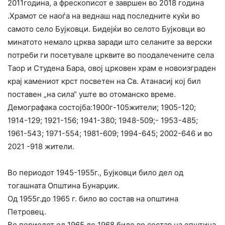
2011година, а фрескописот е завршен во 2018 година
.Храмот се наоѓа на веднаш над последните куќи во
самото село Бујковци. Бидејќи во селото Бујковци во
минатото немало црква заради што селаните за верски
потреби ги посетувале црквите во поодалечените села
Таор и Студена Бара, овој црковен храм е новоизграден
крај камениот крст посветен на Св. Атанасиј кој бил
поставен „на сила“ уште во отоманско време.
Демографака состојба:1900г-105жители; 1905-120;
1914-129; 1921-156; 1941-380; 1948-509;- 1953-485;
1961-543; 1971-554; 1981-609; 1994-645; 2002-646 и во
2021 -918 жители.
Во периодот 1945-1955г., Бујковци било дел од
тогашната Општина Бунарџик.
Од 1955г.до 1965 г. било во состав на општина
Петровец.
Во периодот од 1965 до 1968 било во состав на општина