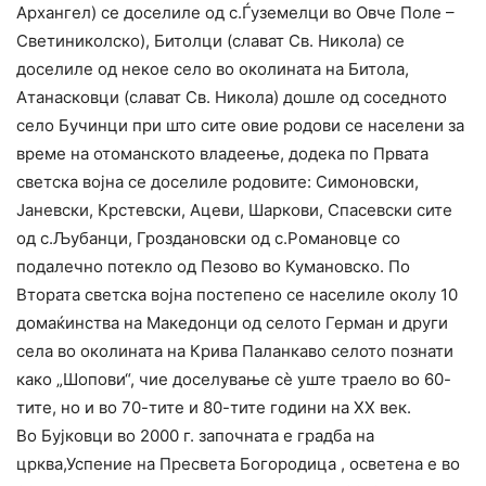
Архангел) се доселиле од с.Ѓуземелци во Овче Поле –
Светиниколско), Битолци (слават Св. Никола) се
доселиле од некое село во околината на Битола,
Атанасковци (слават Св. Никола) дошле од соседното
село Бучинци при што сите овие родови се населени за
време на отоманското владеење, додека по Првата
светска војна се доселиле родовите: Симоновски,
Јаневски, Крстевски, Ацеви, Шаркови, Спасевски сите
од с.Љубанци, Гроздановски од с.Романовце со
подалечно потекло од Пезово во Кумановско. По
Втората светска војна постепено се населиле околу 10
домаќинства на Македонци од селото Герман и други
села во околината на Крива Паланкаво селото познати
како „Шопови“, чие доселување сѐ уште траело во 60-
тите, но и во 70-тите и 80-тите години на ХХ век.
Во Бујковци во 2000 г. започната е градба на
црква,Успение на Пресвета Богородица , осветена е во