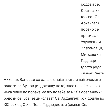
родови се:
Крстевски
(слават Св.
Архангел)
порано се
презивале
Узуновци и
Златановци,
Митковци и
Радевци
(двата рода
слават Свети
Никола). Ваневци се една од најстарите и најголемите
родови во Бујковци (доколку некој знае повеќе за нив ,
нека пише во порака малку повеќе за нив)Доселенички
родови се: Јовчевци (слават Св. Архангел) кои дошле во
XIX век од Овче Поле Гајдарџиовци (слават Св.