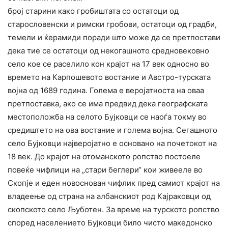
број старини како гробиштата со остатоци од
старословенски и римски гробови, остатоци од градби,
темели и ќерамиди поради што може да се претпостави
дека тие се остатоци од некогашното средновековно
село кое се раселило кон крајот на 17 век односно во
времето на Карпошевото востание и Австро-турската
војна од 1689 година. Голема е веројатноста на оваа
претпоставка, ако се има предвид дека географската
местоположба на селото Бујковци се наоѓа токму во
средиштето на ова востание и голема војна. Сегашното
село Бујковци најверојатно е основано на почетокот на
18 век. До крајот на отоманското ропство постоеле
повеќе чифлици на „стари беглери“ кои живееле во
Скопје и еден новоснован чифлик пред самиот крајот на
владеење од страна на албанскиот род Кајраковци од
скопското село Љуботен. За време на турското ропство
според населението Бујковци било чисто македонско