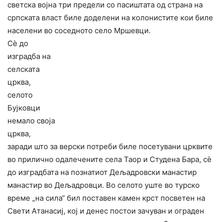
светска војна три предели со пасиштата од страна на
српската власт биле доделени на колонистите кои биле
населени во соседното село Мршевци.
Сѐ до
изградба на
селската
црква,
селото
Бујковци
немало своја
црква,
заради што за верски потреби биле посетувани црквите
во прилично одалечените села Таор и Студена Бара, сѐ
до изградбата на познатиот Дељадровски манастир
манастир во Дељадровци. Во селото уште во турско
време „на сила“ бил поставен камен крст посветен на
Свети Атанасиј, кој и денес постои зачуван и ограден