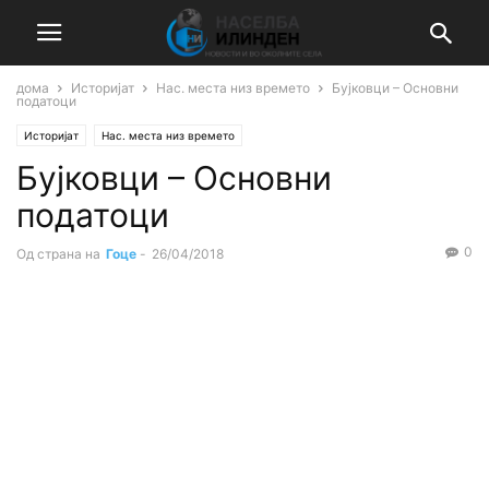
дома
Историјат
Нас. места низ времето
Бујковци – Основни
податоци
Историјат
Нас. места низ времето
Бујковци – Основни
податоци
0
Од страна на
Гоце
-
26/04/2018