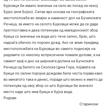
Бујковци би имало значење на село во посед на некој
Бујко (или Бојко). Сепак врз основа на географската
местоположба во земјен и каменест дол на Бучинската
Речица, за името на селото Бујковци може да се даде
претпоставка и дека потекнува од македонскиот збор
буица со значење на вода што тече силно, брзо, што
надоаѓа обично по пороен дожд. Ако се земе предвид
местоположбата на Бујковци во самото подножје на
ридовите со неколку испресечени помали долови, а на
самиот крај и дно на широката долина на Бучнската
Речица од билото на Скопска Црна Гора, појавата на
буици по силни поројни дождови била честа појава како
во минатото така и денес, поради што можно е името да
потекнува од овој збор со што Бујковци би значело
место каде што има буици и бујна вода.
Родови
Старински