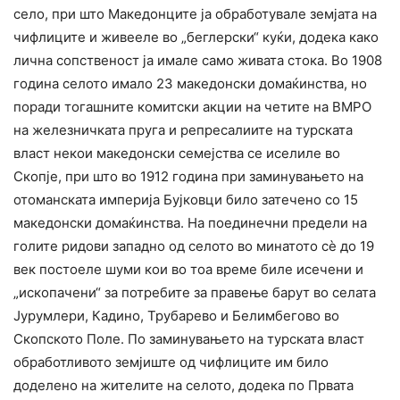
село, при што Македонците ја обработувале земјата на
чифлиците и живееле во „беглерски“ куќи, додека како
лична сопственост ја имале само живата стока. Во 1908
година селото имало 23 македонски домаќинства, но
поради тогашните комитски акции на четите на ВМРО
на железничката пруга и репресалиите на турската
власт некои македонски семејства се иселиле во
Скопје, при што во 1912 година при заминувањето на
отоманската империја Бујковци било затечено со 15
македонски домаќинства. На поединечни предели на
голите ридови западно од селото во минатото сѐ до 19
век постоеле шуми кои во тоа време биле исечени и
„ископачени“ за потребите за правење барут во селата
Јурумлери, Кадино, Трубарево и Белимбегово во
Скопското Поле. По заминувањето на турската власт
обработливото земјиште од чифлиците им било
доделено на жителите на селото, додека по Првата