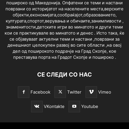
пошироко од Македонија. Опфатени се теми и настани
поврзани со историјатот на населените места,верските
објекти,економијата,сообраќајот,образованието,
културата,спортот,верувања и обичаите,занимливости ,
знаменитости,детските игри во минатото и други теми
кои се практикувале во минатото и денес . Исто така, ќе
се објавуваат актуелни теми и настани ,поврзани за
денешниот целокупен развој во сите области ,на овој
дел од поширокото подрачје на Град Скопје, кое
преставува порта на Градот Скопје и пошироко .
СЕ СЛЕДИ СО НАС
Facebook
Twitter
Vimeo
VKontakte
Youtube