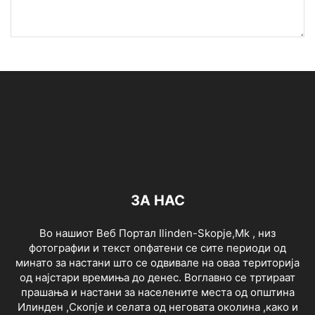
ЗА НАС
Во нашиот Веб Портал Ilinden-Skopje,Mk , низ
фотографии и текст опфатени се сите периоди од
минато за настани што се одвивале на оваа територија
од најстари времиња до денес. Воглавно се тртираат
прашања и настани за населените места од општина
Илинден ,Скопје и селата од неговата околина ,како и