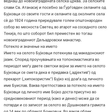
веднаш до новоизградената селска црква. За селските
слави Св. Атанасиј и посебно за Ѓурѓовден селаните од
Бујковци со своите гости и селаните од околните села
сѐ до 1924 година приредувале голем општонароден
собор во месноста Светец во атарот на соседното село
Текија, по што соборот бил преместен во тогаш
новоизградениот Дељадровски манастир.
Потекло и значење на името
Името на селото Бујковци потекнува од македонскиот
јазик. Според проучувањата на топономастиката во
периодот меѓу двете светски војни за името на селото
Бујковци се смета дека е придавка („адјектив“) од
прекарот („хипокористик“) Бујко кој доаѓа од личното
име Буислав. Ваква претпоставка за потекло на името
Бујковци од личното име Бојко доста присутно во
средновековниот период (како и денес) може да се
потврди и со записот за селото во Душановата грамота
од 14 век по обликот Боиковци. Во ваков облик