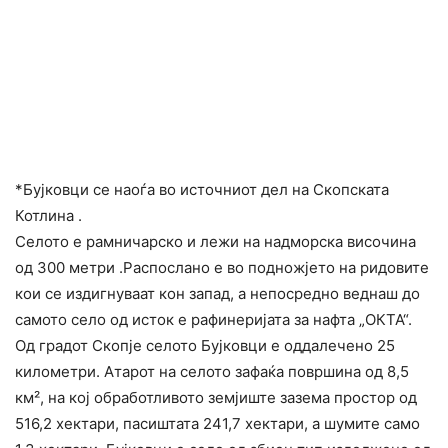
*Бујковци се наоѓа во источниот дел на Скопската
Котлина .
Селото е рамничарско и лежи на надморска височина
од 300 метри
.Распослано е во подножјето на ридовите
кои се издигнуваат кон запад, а непосредно веднаш до
самото село од исток е рафинеријата за нафта „ОКТА“.
Од градот Скопје селото Бујковци е оддалечено 25
километри. Атарот на селото зафаќа површина од 8,5
км², на кој обработливото земјиште зазема простор од
516,2 хектари, пасиштата 241,7 хектари, а шумите само