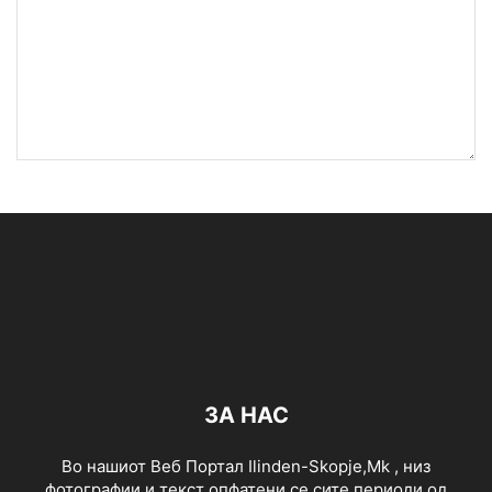
ЗА НАС
Во нашиот Веб Портал Ilinden-Skopje,Mk , низ
фотографии и текст опфатени се сите периоди од