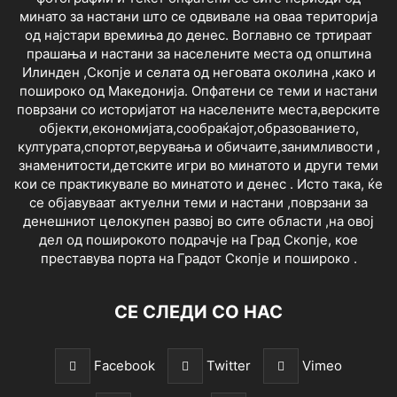
минато за настани што се одвивале на оваа територија
од најстари времиња до денес. Воглавно се тртираат
прашања и настани за населените места од општина
Илинден ,Скопје и селата од неговата околина ,како и
пошироко од Македонија. Опфатени се теми и настани
поврзани со историјатот на населените места,верските
објекти,економијата,сообраќајот,образованието,
културата,спортот,верувања и обичаите,занимливости ,
знаменитости,детските игри во минатото и други теми
кои се практикувале во минатото и денес . Исто така, ќе
се објавуваат актуелни теми и настани ,поврзани за
денешниот целокупен развој во сите области ,на овој
дел од поширокото подрачје на Град Скопје, кое
преставува порта на Градот Скопје и пошироко .
СЕ СЛЕДИ СО НАС
Facebook
Twitter
Vimeo