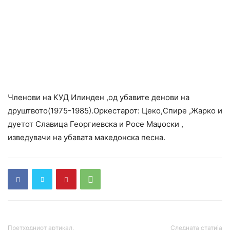
Членови на КУД Илинден ,од убавите денови на
друштвото(1975-1985).Оркес
тарот: Цеко,Спире ,Жарко и
дуетот Славица Георгиевска и Росе Маџоски ,
изведувачи на убавата македонска песна.
Претходниот артикал,
Следната статија