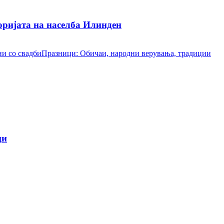
ријата на населба Илинден
и со свадби
Празници: Обичаи, народни верувања, традиции
ци