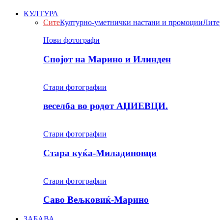
КУЛТУРА
Сите
Културно-уметнички настани и промоции
Лите
Нови фотографи
Спојот на Марино и Илинден
Стари фотографии
веселба во родот АЏИЕВЦИ.
Стари фотографии
Стара куќа-Миладиновци
Стари фотографии
Саво Вељковиќ-Марино
ЗАБАВА