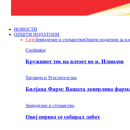
НОВОСТИ
ОПШТИ ПОДАТОЦИ
Сите
Земјоделие и сточарство
Општи податоци за н.
Сообраќај
Кружниот тек на влезот во н. Илинден
Трговија и Угостителство
Билјана Фарм: Вашата доверлива фарма 
Земјоделие и сточарство
Овој период се собирал лебот