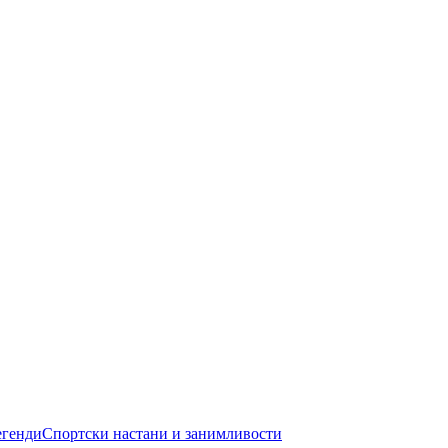
егенди
Спортски настани и занимливости