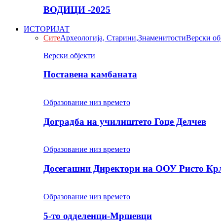
ВОДИЦИ -2025
ИСТОРИЈАТ
Сите
Археологија, Старини,Знаменитости
Верски об
Верски објекти
Поставена камбаната
Образование низ времето
Доградба на училиштето Гоце Делчев
Образование низ времето
Досегашни Директори на ООУ Ристо Кр
Образование низ времето
5-то одделенци-Мршевци