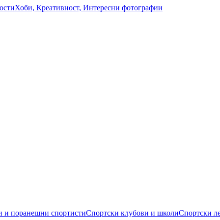
ости
Хоби, Креативност, Интересни фотографии
 и поранешни спортисти
Спортски клубови и школи
Спортски л