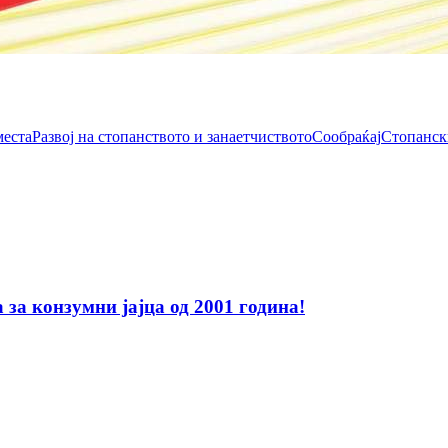
места
Развој на стопанството и занаетчиството
Сообраќај
Стопанск
за конзумни јајца од 2001 година!