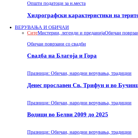
Општи податоци за н.места
Хидрографски карактеристики на терито
ВЕРУВАЊА И ОБИЧАИ
Сите
Мистерии, легенди и преданија
Обичаи поврзан
Обичаи поврзани со свадби
Свадба на Благоја и Гора
Празници: Обичаи, народни верувања, традиции
Денес прославен Св. Трифун и во Бучин
Празници: Обичаи, народни верувања, традиции
Водици во Белви 2009 до 2025
Празници: Обичаи, народни верувања, традиции