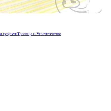
и субјекти
Трговија и Угостителство