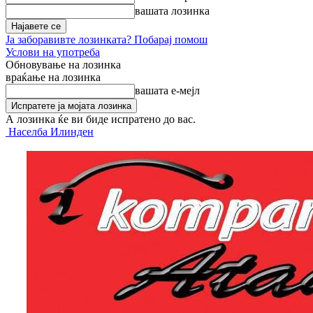
вашата лозинка
Ја заборавивте лозинката? Побарај помош
Услови на употреба
Обновување на лозинка
враќање на лозинка
вашата е-мејл
А лозинка ќе ви биде испратено до вас.
Населба Илинден