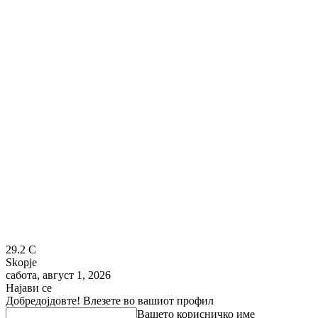
29.2
C
Skopje
сабота, август 1, 2026
Најави се
Добредојдовте! Влезете во вашиот профил
Вашето корисничко име