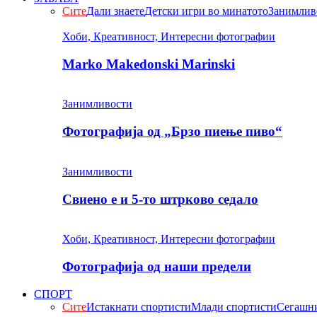
Сите
Дали знаете
Детски игри во минатото
Занимлив
Хоби, Креативност, Интересни фотографии
Marko Makedonski Marinski
Занимливости
Фотографија од „Брзо пиење пиво“
Занимливости
Свиено е и 5-то штрково седало
Хоби, Креативност, Интересни фотографии
Фотографија од наши предели
СПОРТ
Сите
Истакнати спортисти
Млади спортисти
Сегашни