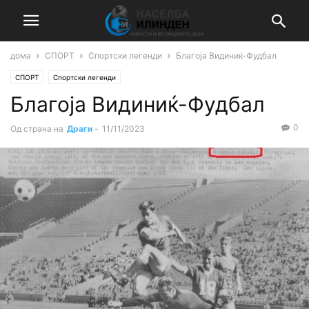
дома
СПОРТ
Спортски легенди
Благоја Видиниќ-Фудбал
СПОРТ
Спортски легенди
Благоја Видиниќ-Фудбал
0
Од страна на
Драги
-
11/11/2023