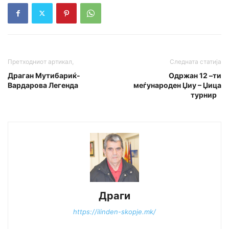
Претходниот артикал,
Следната статија
Драган Мутибариќ-
Одржан 12 –ти
Вардарова Легенда
меѓународен Џиу – Џица
турнир
Драги
https://ilinden-skopje.mk/