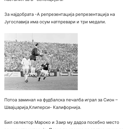
За најдобрата -А репрезентација репрезентација на
Југославија има осум натпревари и три медали.
Потоа заминал на фудбалска печалба играл за Сион –
Швајцарија,Клиперси- Калифорнија.
Бил селектор Мароко и Заир му дадоа посебно место