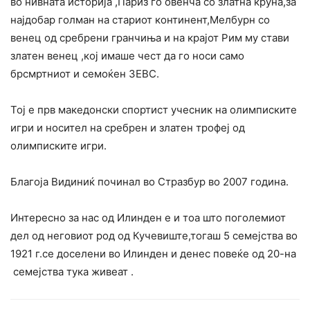
во нивната историја ,Париз го овенча со златна круна,за
најдобар голман на стариот континент,Мелбурн со
венец од сребрени гранчиња и на крајот Рим му стави
златен венец ,кој имаше чест да го носи само
брсмртниот и семоќен ЗЕВС.
Тој е прв македонски спортист учесник на олимписките
игри и носител на сребрен и златен трофеј од
олимписките игри.
Благоја Видиниќ починал во Стразбур во 2007 година.
Интересно за нас од Илинден е и тоа што поголемиот
дел од неговиот род од Кучевиште,тогаш 5 семејства во
1921 г.се доселени во Илинден и денес повеќе од 20-на
семејства тука живеат .