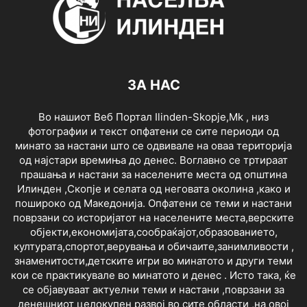
ЗА НАС
Во нашиот Веб Портал Ilinden-Skopje,Mk , низ
фотографии и текст опфатени се сите периоди од
минато за настани што се одвивале на оваа територија
од најстари времиња до денес. Воглавно се тртираат
прашања и настани за населените места од општина
Илинден ,Скопје и селата од неговата околина ,како и
пошироко од Македонија. Опфатени се теми и настани
поврзани со историјатот на населените места,верските
објекти,економијата,сообраќајот,образованието,
културата,спортот,верувања и обичаите,занимливости ,
знаменитости,детските игри во минатото и други теми
кои се практикувале во минатото и денес . Исто така, ќе
се објавуваат актуелни теми и настани ,поврзани за
денешниот целокупен развој во сите области ,на овој