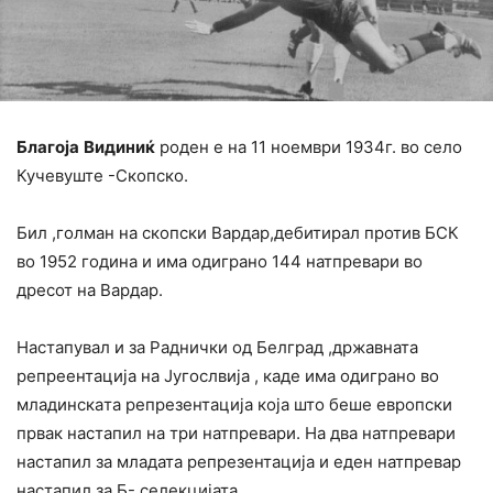
Благоја
Видиниќ
роден е на 11 ноември 1934г. во село
Кучевуште -Скопско.
Бил ,голман на скопски Вардар,дебитирал против БСК
во 1952 година и има одиграно 144 натпревари во
дресот на Вардар.
Настапувал и за Раднички од Белград ,државната
репреентација на Југослвија , каде има одиграно во
младинскaта репрезентација која што беше европски
првак настапил на три натпревари. На два натпревари
настапил за младата репрезентација и еден натпревар
настапил за Б- селекцијата.