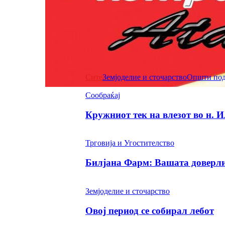
НОВОСТИ
ОПШТИ ПОДАТОЦИ
Сите
Земјоделие и сточарство
Општи пода
Сообраќај
Кружниот тек на влезот во н. 
Трговија и Угостителство
Билјана Фарм: Вашата доверлив
Земјоделие и сточарство
Овој период се собирал лебот