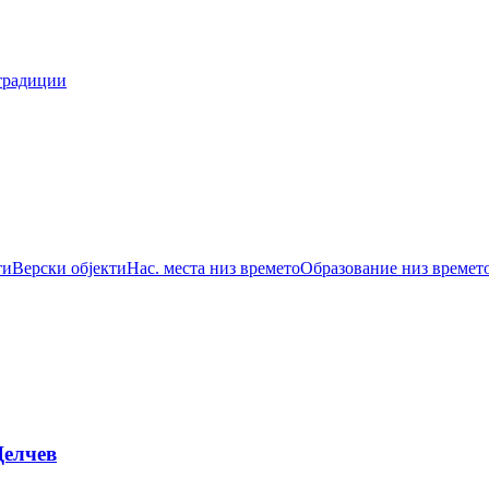
традиции
ти
Верски објекти
Нас. места низ времето
Образование низ времет
Делчев