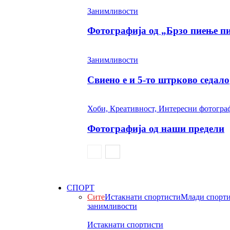
Занимливости
Фотографија од „Брзо пиење п
Занимливости
Свиено е и 5-то штрково седало
Хоби, Креативност, Интересни фотогра
Фотографија од наши предели
СПОРТ
Сите
Истакнати спортисти
Млади спорт
занимливости
Истакнати спортисти