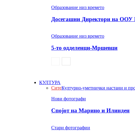
Образование низ времето
Досегашни Директори на ООУ 
Образование низ времето
5-то одделенци-Мршевци
КУЛТУРА
Сите
Културно-уметнички настани и пр
Нови фотографи
Спојот на Марино и Илинден
Стари фотографии