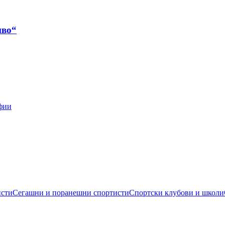
иво“
фии
исти
Сегашни и поранешни спортисти
Спортски клубови и школи