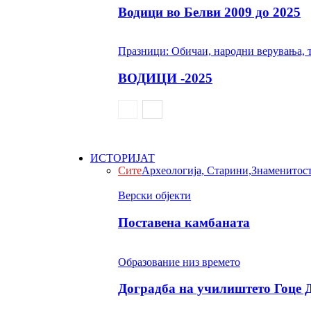
Водици во Белви 2009 до 2025
Празници: Обичаи, народни верувања, 
ВОДИЦИ -2025
ИСТОРИЈАТ
Сите
Археологија, Старини,Знаменитос
Верски објекти
Поставена камбаната
Образование низ времето
Доградба на училиштето Гоце 