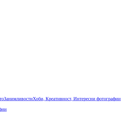
то
Занимливости
Хоби, Креативност, Интересни фотографии
фии