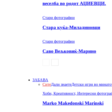
веселба во родот АЏИЕВЦИ.
Стари фотографии
Стара куќа-Миладиновци
Стари фотографии
Саво Вељковиќ-Марино
ЗАБАВА
Сите
Дали знаете
Детски игри во минато
Хоби, Креативност, Интересни фотогра
Marko Makedonski Marinski