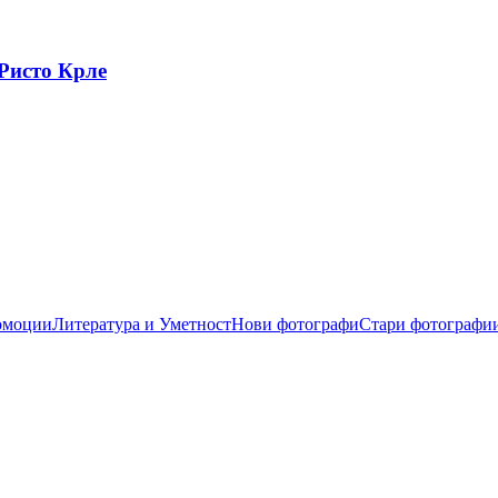
Ристо Крле
омоции
Литература и Уметност
Нови фотографи
Стари фотографи