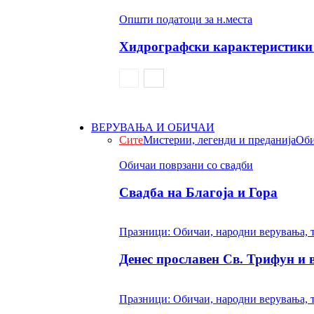
Општи податоци за н.места
Хидрографски карактеристики 
ВЕРУВАЊА И ОБИЧАИ
Сите
Мистерии, легенди и преданија
Оби
Обичаи поврзани со свадби
Свадба на Благоја и Гора
Празници: Обичаи, народни верувања, 
Денес прославен Св. Трифун и
Празници: Обичаи, народни верувања, 