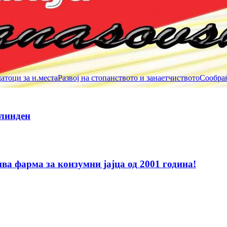
тоци за н.места
Развој на стопанството и занаетчиството
Сообраќ
Илинден
а фарма за конзумни јајца од 2001 година!