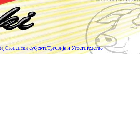
ај
Стопански субјекти
Трговија и Угостителство