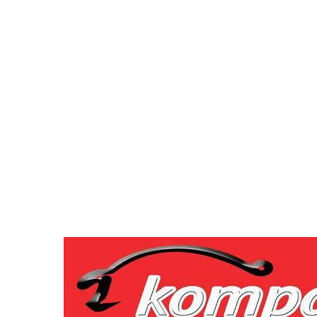
28.5
C
Skopje
четврток, август 6, 2026
Населба Илинден
Место 