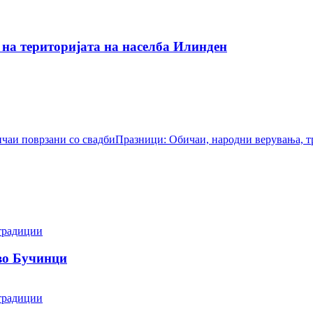
на територијата на населба Илинден
чаи поврзани со свадби
Празници: Обичаи, народни верувања, 
традиции
 во Бучинци
традиции