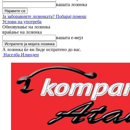
вашата лозинка
Ја заборавивте лозинката? Побарај помош
Услови на употреба
Обновување на лозинка
враќање на лозинка
вашата е-мејл
А лозинка ќе ви биде испратено до вас.
Населба Илинден