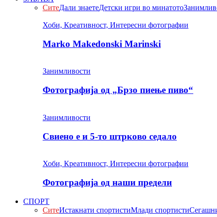
Сите
Дали знаете
Детски игри во минатото
Занимлив
Хоби, Креативност, Интересни фотографии
Marko Makedonski Marinski
Занимливости
Фотографија од „Брзо пиење пиво“
Занимливости
Свиено е и 5-то штрково седало
Хоби, Креативност, Интересни фотографии
Фотографија од наши предели
СПОРТ
Сите
Истакнати спортисти
Млади спортисти
Сегашни