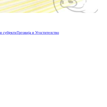
и субјекти
Трговија и Угостителство