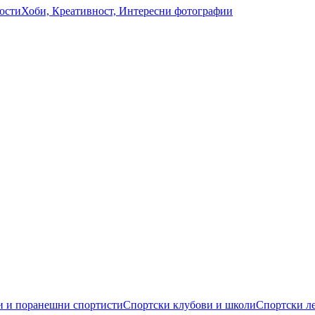
ости
Хоби, Креативност, Интересни фотографии
 и поранешни спортисти
Спортски клубови и школи
Спортски л