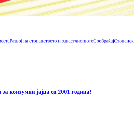
места
Развој на стопанството и занаетчиството
Сообраќај
Стопанск
за конзумни јајца од 2001 година!