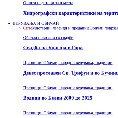
Општи податоци за н.места
Хидрографски карактеристики на терито
ВЕРУВАЊА И ОБИЧАИ
Сите
Мистерии, легенди и преданија
Обичаи поврзан
Обичаи поврзани со свадби
Свадба на Благоја и Гора
Празници: Обичаи, народни верувања, традиции
Денес прославен Св. Трифун и во Бучин
Празници: Обичаи, народни верувања, традиции
Водици во Белви 2009 до 2025
Празници: Обичаи, народни верувања, традиции