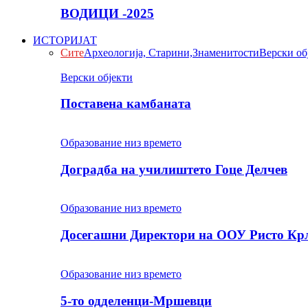
ВОДИЦИ -2025
ИСТОРИЈАТ
Сите
Археологија, Старини,Знаменитости
Верски об
Верски објекти
Поставена камбаната
Образование низ времето
Доградба на училиштето Гоце Делчев
Образование низ времето
Досегашни Директори на ООУ Ристо Кр
Образование низ времето
5-то одделенци-Мршевци