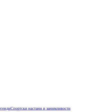
егенди
Спортски настани и занимливости