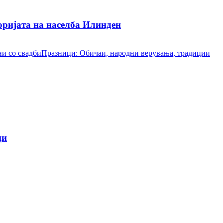
ријата на населба Илинден
и со свадби
Празници: Обичаи, народни верувања, традиции
ци