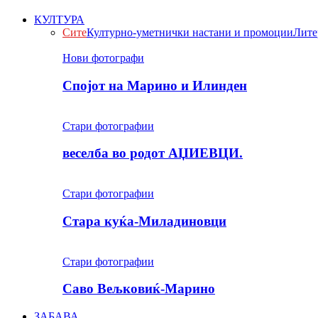
КУЛТУРА
Сите
Културно-уметнички настани и промоции
Лите
Нови фотографи
Спојот на Марино и Илинден
Стари фотографии
веселба во родот АЏИЕВЦИ.
Стари фотографии
Стара куќа-Миладиновци
Стари фотографии
Саво Вељковиќ-Марино
ЗАБАВА