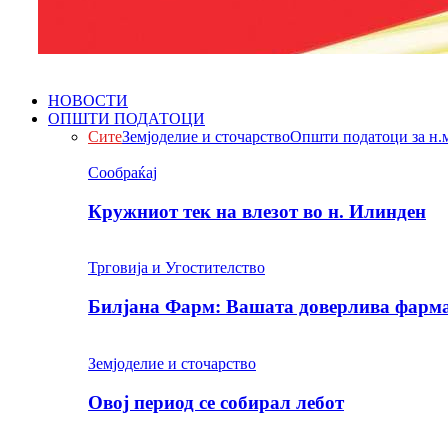
НОВОСТИ
ОПШТИ ПОДАТОЦИ
Сите
Земјоделие и сточарство
Општи податоци за н.
Сообраќај
Кружниот тек на влезот во н. Илинден
Трговија и Угостителство
Билјана Фарм: Вашата доверлива фарма 
Земјоделие и сточарство
Овој период се собирал лебот