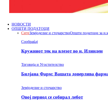
НОВОСТИ
ОПШТИ ПОДАТОЦИ
Сите
Земјоделие и сточарство
Општи податоци за н.
Сообраќај
Кружниот тек на влезот во н. Илинден
Трговија и Угостителство
Билјана Фарм: Вашата доверлива фарма 
Земјоделие и сточарство
Овој период се собирал лебот