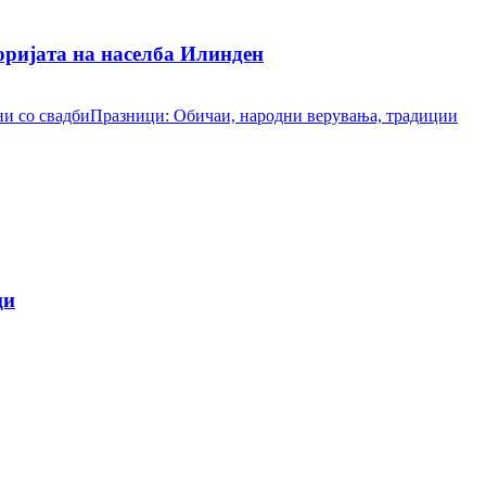
ријата на населба Илинден
и со свадби
Празници: Обичаи, народни верувања, традиции
ци