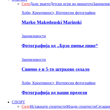
Сите
Дали знаете
Детски игри во минатото
Занимлив
Хоби, Креативност, Интересни фотографии
Marko Makedonski Marinski
Занимливости
Фотографија од „Брзо пиење пиво“
Занимливости
Свиено е и 5-то штрково седало
Хоби, Креативност, Интересни фотографии
Фотографија од наши предели
СПОРТ
Сите
Истакнати спортисти
Млади спортисти
Сегашни