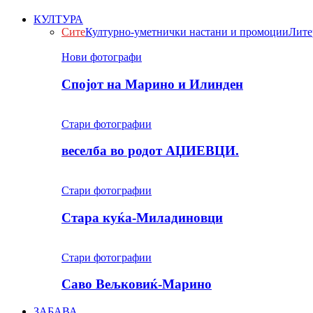
КУЛТУРА
Сите
Културно-уметнички настани и промоции
Лите
Нови фотографи
Спојот на Марино и Илинден
Стари фотографии
веселба во родот АЏИЕВЦИ.
Стари фотографии
Стара куќа-Миладиновци
Стари фотографии
Саво Вељковиќ-Марино
ЗАБАВА