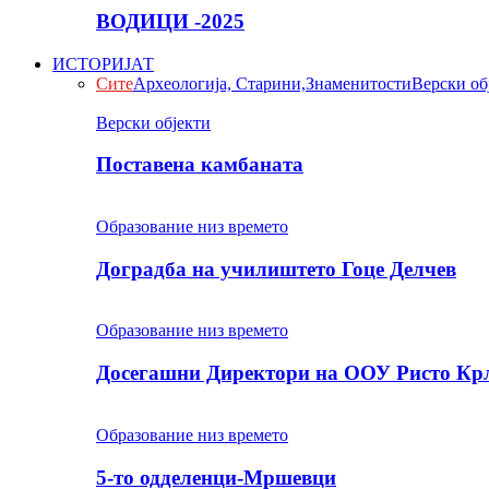
ВОДИЦИ -2025
ИСТОРИЈАТ
Сите
Археологија, Старини,Знаменитости
Верски об
Верски објекти
Поставена камбаната
Образование низ времето
Доградба на училиштето Гоце Делчев
Образование низ времето
Досегашни Директори на ООУ Ристо Кр
Образование низ времето
5-то одделенци-Мршевци