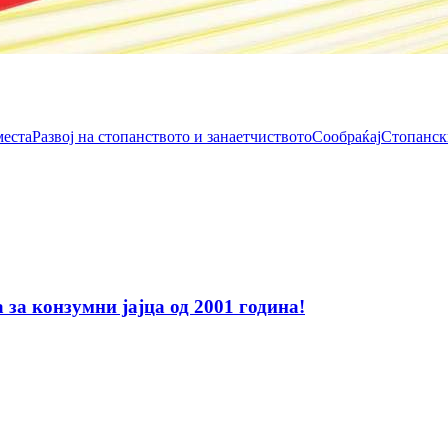
места
Развој на стопанството и занаетчиството
Сообраќај
Стопанск
за конзумни јајца од 2001 година!