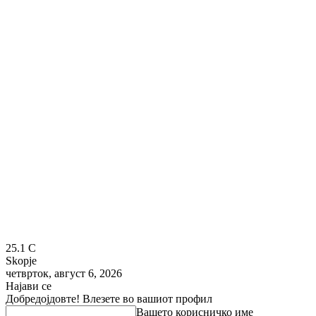
25.1
C
Skopje
четврток, август 6, 2026
Најави се
Добредојдовте! Влезете во вашиот профил
Вашето корисничко име