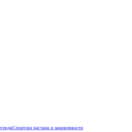
егенди
Спортски настани и занимливости