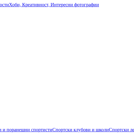
ости
Хоби, Креативност, Интересни фотографии
 и поранешни спортисти
Спортски клубови и школи
Спортски л