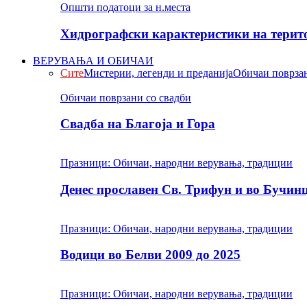
Општи податоци за н.места
Хидрографски карактеристики на терито
ВЕРУВАЊА И ОБИЧАИ
Сите
Мистерии, легенди и преданија
Обичаи поврзан
Обичаи поврзани со свадби
Свадба на Благоја и Гора
Празници: Обичаи, народни верувања, традиции
Денес прославен Св. Трифун и во Бучин
Празници: Обичаи, народни верувања, традиции
Водици во Белви 2009 до 2025
Празници: Обичаи, народни верувања, традиции