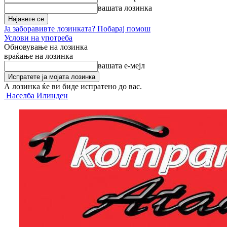
вашата лозинка
Ја заборавивте лозинката? Побарај помош
Услови на употреба
Обновување на лозинка
враќање на лозинка
вашата е-мејл
А лозинка ќе ви биде испратено до вас.
Населба Илинден