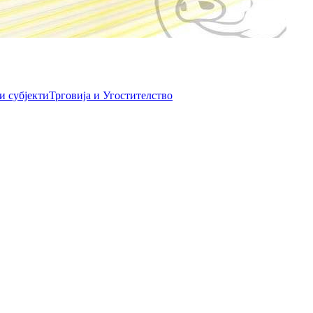
и субјекти
Трговија и Угостителство