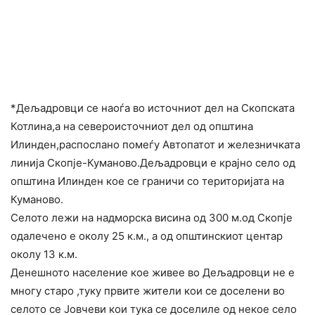
*Дељадровци се наоѓа во источниот дел на Скопската
Котлина,а на североисточниот дел од општина
Илинден,распослано помеѓу Автопатот и железничката
линија Скопје-Куманово.Дељадровци
е крајно село од
општина Илинден кое се граничи со територијата на
Куманово.
Селото лежи на надморска висина од 300 м.од Скопје
одалечено е околу 25 к.м., а од општинскиот центар
околу 13 к.м
.
Денешното население кое живее во Дељадровци не е
многу старо ,туку првите жители кои се доселени во
селото се Јовчеви кои тука се доселиле од некое село