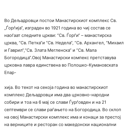
Во Дељадровци постои Манастирскиот комплекс Св.
„Ѓорѓија“, изграден во 1921 година во чиј состав се
наоѓаат следните цркви: “Св. Ѓорѓи“ – манастирска
црква, “Св. Петка“и “Св. Недела“, “Св. Архангел, “Михаил
и Гаврил“,“Св. Злата Мегленска“ и “Св. Мала
Богородица“.Овој Манастирски компекс претставува
црковна лавра единствена во Полошко-Кумановската
Епар-
хија. Во текот на секоја година во манастирскиот
комплекс Дељадровци има два црковно-народни
собири и тоа на 6 мај се слави Ѓурѓовден и на 21
септември се слави раѓањето на Богородица. Во склоп
на овој Манастирски комплекс има и конаци за престој
на верниците и ресторан со македонски национални