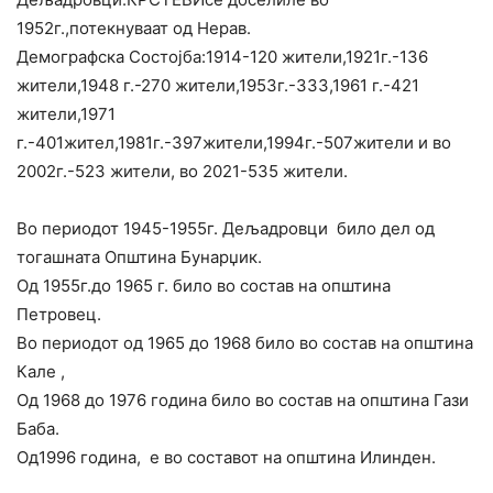
1952г.,потекнуваат од Нерав.
Демографска Состојба:1914-120 жители,1921г.-136
жители,1948 г.-270 жители,1953г.-333,1961 г.-421
жители,1971
г.-401жител,1981г.-397жите
ли,1994г.-507жители и во
2002г.-523 жители, во 2021-535 жители.
Во периодот 1945-1955г. Дељадровци било дел од
тогашната Општина Бунарџик.
Од 1955г.до 1965 г. било во состав на општина
Петровец.
Во периодот од 1965 до 1968 било во состав на општина
Кале ,
Од 1968 до 1976 година било во состав на општина Гази
Баба.
Од1996 година, е во составот на општина Илинден.