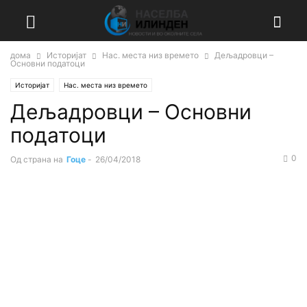
дома
Историјат
Нас. места низ времето
Дељадровци –
Основни податоци
Историјат
Нас. места низ времето
Дељадровци – Основни
податоци
0
Од страна на
Гоце
-
26/04/2018