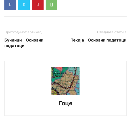
Претходниот артикал,
Следната статија
Бучинци – Основни
Текија – Основни податоци
податоци
Гоце