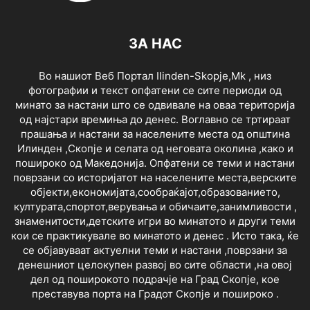
ЗА НАС
Во нашиот Веб Портал Ilinden-Skopje,Mk , низ
фотографии и текст опфатени се сите периоди од
минато за настани што се одвивале на оваа територија
од најстари времиња до денес. Воглавно се тртираат
прашања и настани за населените места од општина
Илинден ,Скопје и селата од неговата околина ,како и
пошироко од Македонија. Опфатени се теми и настани
поврзани со историјатот на населените места,верските
објекти,економијата,сообраќајот,образованието,
културата,спортот,верувања и обичаите,занимливости ,
знаменитости,детските игри во минатото и други теми
кои се практикувале во минатото и денес . Исто така, ќе
се објавуваат актуелни теми и настани ,поврзани за
денешниот целокупен развој во сите области ,на овој
дел од поширокото подрачје на Град Скопје, кое
преставува порта на Градот Скопје и пошироко .