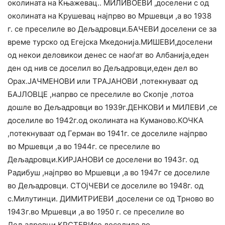
околината на Књажевац.. МИЛИВОЕВИ ,доселени с од
околината на Крушевац најпрво во Мршевци ,а во 1938
г. се преселиле во Дељадровци.БАЧЕВИ доселени се за
време турско од Егејска Мкедонија.МИШЕВИ,доселени
од некои деловикои денес се наоѓат во Албанија,еден
ден од нив се доселил во Дељадровци,еден дел во
Орах.ЈАЧМЕНОВИ или ТРАЈАНОВИ ,потекнуваат од
БАЈЛОВЦЕ ,напрво се преселиле во Скопје ,потоа
дошле во Дељадровци во 1939г.ДЕНКОВИ и МИЛЕВИ ,се
доселиле во 1942г.од околината на Куманово.КОЧКА
,потекнуваат од Герман во 1941г. се доселиле најпрво
во Мршевци ,а во 1944г. се преселиле во
Дељадровци.КИРЈАНОВИ се доселени во 1943г. од
Радибуш ,најпрво во Мршевци ,а во 1947г се доселиле
во Дељадровци. СТОјЧЕВИ се доселиле во 1948г. од
с.Милутинци. ДИМИТРИЕВИ ,доселени се од Трново во
1943г.во Мршевци ,а во 1950 г. се преселиле во
Дељадровци.КРСТЕВИсе доселиле во