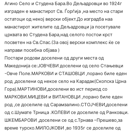
Агино Село и Студена Бара.Во Дељадровци во 1924г
изграден е манастирот Св. Ѓорѓија ,на место на стари
остатоци од некој верски објект.До изградба наа
манастирот жителите од Дељадровци ја посетувале
црквата во Студена Бара,над селото постои крст
посветен на Св.Спас.(За овој верски комплекс ќе се
направи посебна објава )
Постари родови доселени од други места од
Македонија се:ЈОВЧЕВИ доселени од село Стањевци
-Овче Поле.МАРКОВИ и СТАШОВЦИ ,порано биле еден
род ,доселени од некое село на Карадак(Скопска Црна
Гора).МАРТИНОВИ,доселени во ист период со
МАРКОВИ.МИЦЕВИ и ВИТАНОВЦИ ,порано биле еден
род ,се доселиле од Сарамзалино.СТОЈЧЕВИ,досел
ени
од с.Шумате Трница .КОЛЕВИ се доселиле од Ранковци.
ШКЕМБАРОВИ ,доселени се од с.Трнава –Прешево,за
време турско.МИЛОЈКОВИ ,во 1935г се доселиле од