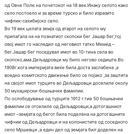
од Овче Поле на почетокот на 18 век.Инаку селото како
село постоело и за време турско и било изразито
чифлик-сахибијско село.
Во 19 век целата земја од атарот на селото му
припаѓала на на познатиот скопски бег Јашар бег,тој
овој имот го наследил од неговиот татко Мемед –
бег.Јашар бег поседувал имот во 10-тина села во
скопско,ама Дељадровци му било негово седиште.Во
1908г.кога империјата веќе била доста заслабена ,а
воедно комитското движење било се појако ,за заштита
на својот имот турците во Дељадровци доселиле околу
50 мухаџирски-бошњачки фамилии.
По ослободување од турците 1912 г.тие 50 бошњачки
фамилии се отселиле од Дељадровци,а дотогашниот
имот –земјата од бегот била поделена на дотогашните
чифчии од Дељадровци и на колонистите од соседното
село Мршевци ,а еден дел од земјата бил доделен на