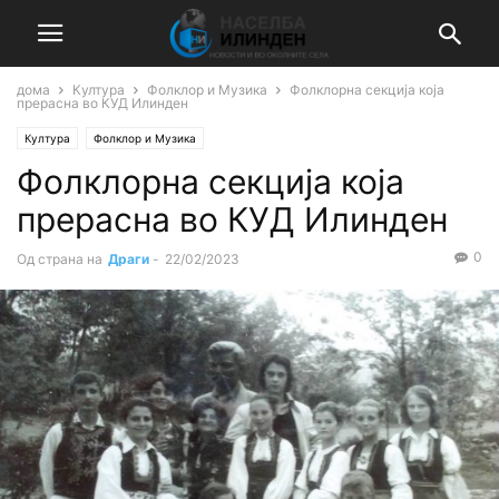
дома
Култура
Фолклор и Музика
Фолклорна секција која
прерасна во КУД Илинден
Култура
Фолклор и Музика
Фолклорна секција која
прерасна во КУД Илинден
0
Од страна на
Драги
-
22/02/2023