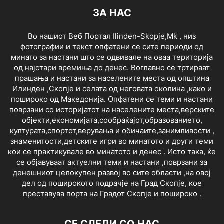
ЗА НАС
Во нашиот Веб Портал Ilinden-Skopje,Mk , низ
фотографии и текст опфатени се сите периоди од
минато за настани што се одвивале на оваа територија
од најстари времиња до денес. Воглавно се тртираат
прашања и настани за населените места од општина
Илинден ,Скопје и селата од неговата околина ,како и
пошироко од Македонија. Опфатени се теми и настани
поврзани со историјатот на населените места,верските
објекти,економијата,сообраќајот,образованието,
културата,спортот,верувања и обичаите,занимливости ,
знаменитости,детските игри во минатото и други теми
кои се практикувале во минатото и денес . Исто така, ќе
се објавуваат актуелни теми и настани ,поврзани за
денешниот целокупен развој во сите области ,на овој
дел од поширокото подрачје на Град Скопје, кое
преставува порта на Градот Скопје и пошироко .