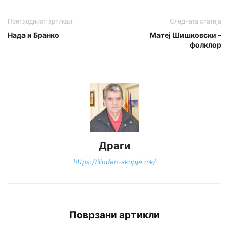
Претходниот артикал,
Следната статија
Нада и Бранко
Матеј Шишковски –
фолклор
Драги
https://ilinden-skopje.mk/
Поврзани артикли