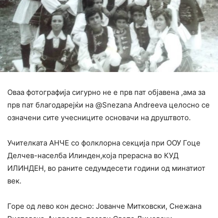
Оваа фотографија сигурно не е прв пат објавена ,ама за
прв пат благодарејќи на @Snezana Andreeva целосно се
означени сите учесниците основачи на друштвото.
Учителката АНЧЕ со фолклорна секција при ООУ Гоце
Делчев-населба Илинден,која прерасна во КУД
ИЛИНДЕН, во раните седумдесети години од минатиот
век.
Горе од лево кон десно: Јованче Митковски, Снежана