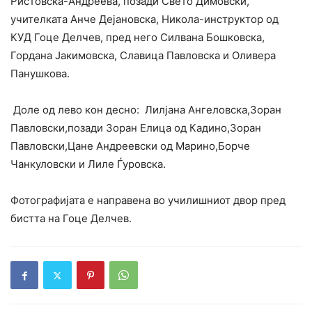
Ристовска-Андреева, позади Свето Димовски,
учителката Анче Дејановска, Никола-инструктор од
КУД Гоце Делчев, пред него Силвана Бошковска,
Гордана Јакимовска, Славица Павловска и Оливера
Панушкова.
Доле од лево кон десно: Лилјана Ангеловска,Зоран
Павловски,позади Зоран Елица од Кадино,Зоран
Павловски,Цане Андреевски од Марино,Борче
Чанкуловски и Лиле Ѓуровска.
Фотографијата е направена во училишниот двор пред
бистта на Гоце Делчев.