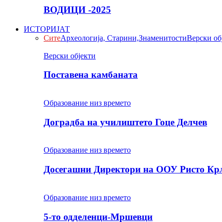
ВОДИЦИ -2025
ИСТОРИЈАТ
Сите
Археологија, Старини,Знаменитости
Верски об
Верски објекти
Поставена камбаната
Образование низ времето
Доградба на училиштето Гоце Делчев
Образование низ времето
Досегашни Директори на ООУ Ристо Кр
Образование низ времето
5-то одделенци-Мршевци