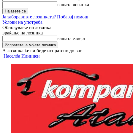
вашата лозинка
Ја заборавивте лозинката? Побарај помош
Услови на употреба
Обновување на лозинка
враќање на лозинка
вашата е-мејл
А лозинка ќе ви биде испратено до вас.
Населба Илинден