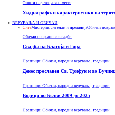
Општи податоци за н.места
Хидрографски карактеристики на терито
ВЕРУВАЊА И ОБИЧАИ
Сите
Мистерии, легенди и преданија
Обичаи поврзан
Обичаи поврзани со свадби
Свадба на Благоја и Гора
Празници: Обичаи, народни верувања, традиции
Денес прославен Св. Трифун и во Бучин
Празници: Обичаи, народни верувања, традиции
Водици во Белви 2009 до 2025
Празници: Обичаи, народни верувања, традиции