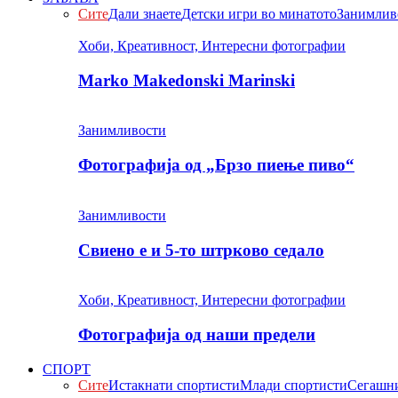
Сите
Дали знаете
Детски игри во минатото
Занимлив
Хоби, Креативност, Интересни фотографии
Marko Makedonski Marinski
Занимливости
Фотографија од „Брзо пиење пиво“
Занимливости
Свиено е и 5-то штрково седало
Хоби, Креативност, Интересни фотографии
Фотографија од наши предели
СПОРТ
Сите
Истакнати спортисти
Млади спортисти
Сегашни