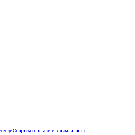
егенди
Спортски настани и занимливости