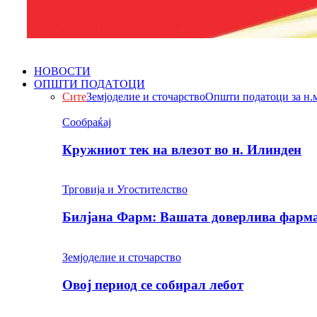
НОВОСТИ
ОПШТИ ПОДАТОЦИ
Сите
Земјоделие и сточарство
Општи податоци за н.
Сообраќај
Кружниот тек на влезот во н. Илинден
Трговија и Угостителство
Билјана Фарм: Вашата доверлива фарма 
Земјоделие и сточарство
Овој период се собирал лебот