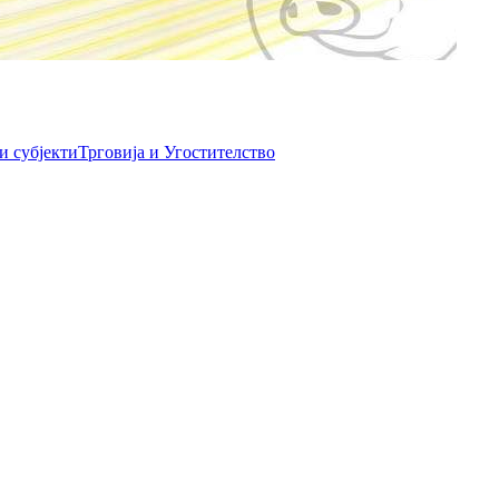
и субјекти
Трговија и Угостителство