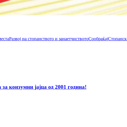
места
Развој на стопанството и занаетчиството
Сообраќај
Стопанск
за конзумни јајца од 2001 година!