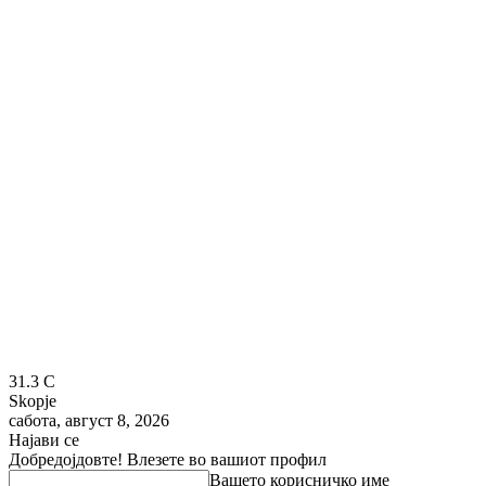
31.3
C
Skopje
сабота, август 8, 2026
Најави се
Добредојдовте! Влезете во вашиот профил
Вашето корисничко име