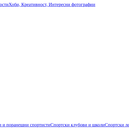
ости
Хоби, Креативност, Интересни фотографии
 и поранешни спортисти
Спортски клубови и школи
Спортски л