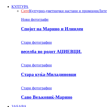
КУЛТУРА
Сите
Културно-уметнички настани и промоции
Лите
Нови фотографи
Спојот на Марино и Илинден
Стари фотографии
веселба во родот АЏИЕВЦИ.
Стари фотографии
Стара куќа-Миладиновци
Стари фотографии
Саво Вељковиќ-Марино
ЗАБАВА